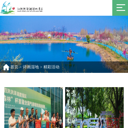
首页
>
诗画湿地
>
精彩活动