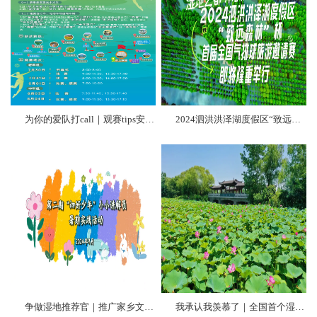
为你的爱队打call｜观赛tips安排！
2024泗洪洪泽湖度假区“致远森林”杯首届全国气排球旅游邀请赛即将隆重举行！
争做湿地推荐官｜推广家乡文化 展示少年风采
我承认我羡慕了｜全国首个湿地荷花市集来啦！