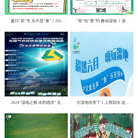
夏日“荷”市 乐不思“暑”丨2024湿地“荷”美艺术市集旅行体验官招募
“荷”你“香”约 舞动湿地 丨游大湿地 做有氧运动
2024“湿地之都 水韵泗洪” 全国气排球邀请赛即将在洪泽湖湿地5A级景区拉开战幕！
大湿地你变了丨上周划水 这周摸鱼