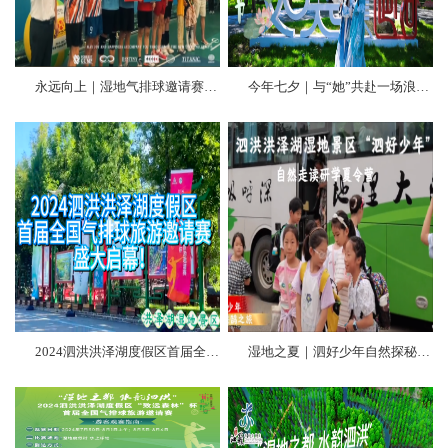
永远向上｜湿地气排球邀请赛燃爆酷夏！
今年七夕｜与“她”共赴一场浪漫荷花宴！
2024泗洪洪泽湖度假区首届全国气排球旅游邀请赛盛大气启幕！
湿地之夏｜泗好少年自然探秘之旅