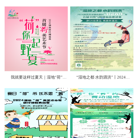
我就要这样过夏天｜湿地“荷”美艺术节 盛夏限定浪漫只为你！
“湿地之都 水韵泗洪”丨2024泗洪洪泽湖度假区“致远森林”杯首届全国气排球旅游邀请赛火热报名中