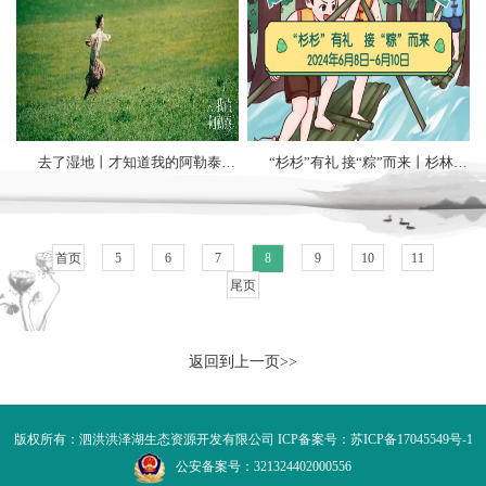
去了湿地丨才知道我的阿勒泰就在手边
“杉杉”有礼 接“粽”而来丨杉林·竹筏·竞渡邀请赛来啦！
首页
5
6
7
8
9
10
11
尾页
返回到上一页>>
版权所有：泗洪洪泽湖生态资源开发有限公司 ICP备案号：
苏ICP备17045549号-1
公安备案号：321324402000556