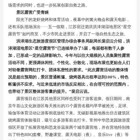
场需求的同时，也进一步拓展创新自救之路。
景区露营广受青睐
阳光下的龙虾烧烤和体育活动，夜幕中的篝火晚会和露天电影，
还有乐队现场演出······五一假期，江苏宿迁泗洪洪泽湖湿地景区“星空
露营节”如约而至，不少市民走进景区，开启了一场自然生态之旅。
洪
泽湖生态旅游度假区管理办综合事务局副局长裴启云介绍，洪
泽湖湿地景区“星空露营节”已连续举办了5届，每届都有数千人参
加，已形成一定的品牌影响力。今年与以往大规模的人员集聚性露营
活动不同，更强调休闲性、个性化、分散化，现场布展也更贴合人们
对轻奢露营网红打卡、团体私密性的要求。“此次露营活动的整体情
况是超出预期的，景区普通帐篷、烧烤器具出租率达到100%，特色
帐篷供不应求。与近来低迷的市场反应相比，在合理可控的范围内，
也带动了景区整体游客量的提升。”裴启云说。
露营项目在江苏其他景区同样也受到了游客追捧。假日期间，南
京牛首山文化旅游区每天推出的35个露营名额均早早被抢光，足球、
瑜伽等体育活动让游客彻底放松下来。无锡影视基地推出仿古建筑区
烧烤露营体验项目，吸引众多游客前去打卡。常州中华恐龙园旅游度
假区开放了拓展营地和恐龙谷温泉两个城市露营地，并在营地特别推
出了特色BBQ套餐、野趣课堂、露天电影（夜）、音乐live（夜）等