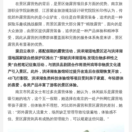
在景区露营热的背后，是景区做露营项目多方面的优势。南京旅
游职业学院副教授、江苏紫金旅游规划设计研究院院长印伟认为，传
统郊外露营面向的是小众驴友，往往是自带露营装备，追求的是一种
探险乐趣或挑战极限，而景区露营大部分属于“精致露营”，面向的是
大众旅游，由景区提供露营装备，追求的是一种产品体验和精神享
受，因此从露营的消费群体覆盖面和完善的服务体系角度来讲，景区
露营具有显著的优势。
裴启云表示，搭配假期的露营活动，洪泽湖湿地景区还与洪泽湖
湿地国家级自然保护区推出了“探秘洪泽湖湿地 发现生物多样性之
美”自然笔记征集活动，与泗洪县剧团合作将泗州戏等非物质文化遗
产引入景区。此外，洪泽湖鱼族馆经过提升改造后在假期恢复开放，
4D飞行影院、洪泽湖鱼类科技体验馆等项目受到亲子家庭、年轻群体
的喜爱，各类产品丰富了游客的景区体验。
南京市民孟女士有过多次露营体验，她认为，休闲娱乐是露营最
吸引她的地方，这个五一假期，她选择在南京的一处户外网红露营地
带孩子露营，但体验并不理想。对比郊外露营和景区露营的差别，她
说：“郊外露营人流量大，场所缺乏管理导致垃圾遍地，体验感不
佳。景区露营则具有成熟的管理能力，可以规避这些问题。”