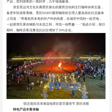
产品，受到游客的一致好评，几乎场场爆满。
淮安里运河文化长廊景区推出的露营活动则主打咖啡休闲主题，
备受年轻游客青睐。景区HABIT露营咖啡的主理人夏洛就在社交媒体
上写道：“带着前所未有的对户外的热爱，在城市中找到一处空地，
一起搭营扎寨在钢筋与水泥之间，寻找一份野趣······”他还介绍，假日
期间，咖啡店客流量也比以往增加了20%左右。
宿迁泗洪洪泽湖湿地景区星空露营节 景区供图
特色产品丰富体验