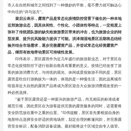
市人在自然和城市之间找到了一种微妙的平衡，毫不费力就可触达心
中向往的“诗与远方”。
裴启云表示，露营产品是常态化疫情防控背景下催生的一种本地
近郊旅游业态，因其休闲性、个性化、小团体性等特点，一定程度上
弥补了传统团队游的缺失给旅游景区带来的冲击，也为旅游企业的转
型发展、提升抗风险能力提供了可能。洪泽湖湿地景区后期将总结经
验并结合市场需求，逐步完善露营产品，并尝试常态化经营露营产
品，继而有效地带动景区可持续性发展。
印伟表示，景区露营作为近几年盛行的旅游新业态，对于景区在
常态化疫情防控下进行创新自救具有重要的意义。疫情已经改变了游
客的旅游消费方式，与传统的观光、休闲或度假旅游不同的是，景区
露营是吃住行游购娱为一体的，体现的是一种慢生活，因此远离城市
喧嚣亲近大自然的露营产品将成为景区迎合大众旅游消费观改变的一
种必然选择。
“鉴于景区露营还是一种新兴的旅游产品，尚无相应的标准或者
规范引领，因此景区在为游客提供完善的露营服务的同时，还需要将
安全防范放在重中之重的位置。”印伟提醒，景区首先要根据自身的
地形特点选择安全舒适的营地场所，划定合理的帐篷间距，并完善露
营安全标识，配备消防设备设施。最好能将这个区域交由专人值管。