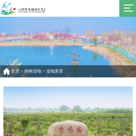
首页
>
诗画湿地
>
湿地美景