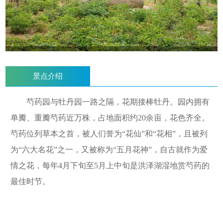
景点介绍
芍药园与牡丹园一路之隔，花期接棒牡丹。
园内拥有
单瓣、重瓣芍药近万株，占地面积约20余亩，花色齐全。
芍药位列草本之首，被人们誉为“
花仙
”和“
花相
”，且被列
为“六大名花”之一，又被称为“
五
月花神”，自古就作为爱
情之花，每年4月下旬至5月上中旬是洪泽湖湿地赏芍药的
最佳时节。