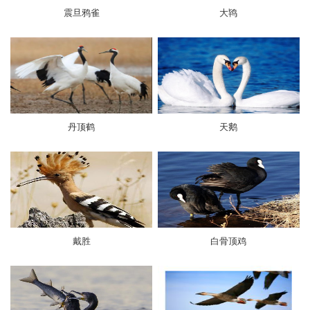
震旦鸦雀
大鸨
丹顶鹤
天鹅
戴胜
白骨顶鸡