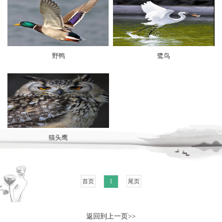
野鸭
鹭鸟
猫头鹰
首页
1
尾页
返回到上一页>>