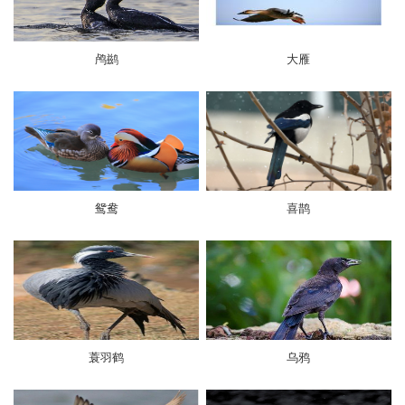
鸬鹚
大雁
鸳鸯
喜鹊
蓑羽鹤
乌鸦