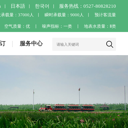
h
日本語
한국어
服务热线：0527-80828210
丨
丨
丨
承载量：37000人
瞬时承载量：9000人
预计客流量
丨
丨
空气质量：
优
噪声指标：一类
地表水质量：Ⅱ类
丨
丨
丨
订
服务中心