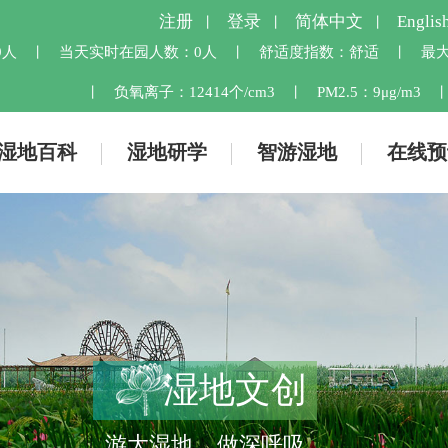
注册
登录
简体中文
Englis
丨
丨
丨
9人
当天实时在园人数：
0人
舒适度指数：
舒适
最大
丨
丨
丨
负氧离子：
12414个/cm3
PM2.5：
9μg/m3
丨
丨
湿地百科
湿地研学
智游湿地
在线预
湿地文创
游大湿地 做深呼吸