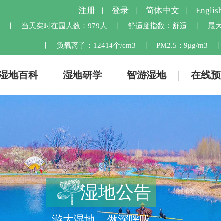
注册
登录
简体中文
Englis
丨
丨
丨
人
当天实时在园人数：
979人
舒适度指数：
舒适
最大
丨
丨
丨
负氧离子：
12414个/cm3
PM2.5：
9μg/m3
丨
丨
湿地百科
湿地研学
智游湿地
在线预
湿地公告
游大湿地 做深呼吸