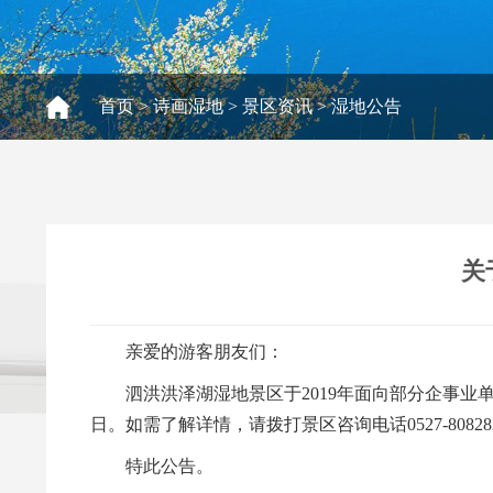
首页
>
诗画湿地
>
景区资讯
>
湿地公告
关
亲爱的游客朋友们：
泗洪洪泽湖湿地景区于2019年面向部分企事业单
日。如需了解详情，请拨打景区咨询电话0527-80828
特此公告。