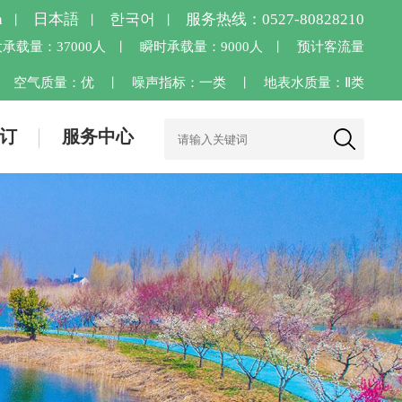
h
日本語
한국어
服务热线：0527-80828210
丨
丨
丨
承载量：37000人
瞬时承载量：9000人
预计客流量
丨
丨
空气质量：
优
噪声指标：一类
地表水质量：Ⅱ类
丨
丨
丨
订
服务中心