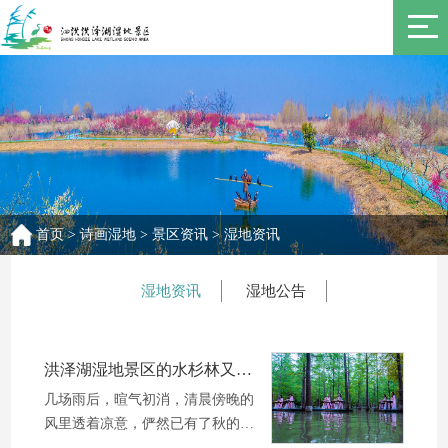
首页
>
诗画湿地
>
景区资讯
>
湿地资讯
湿地资讯
湿地公告
洪泽湖湿地景区的水杉林又双叒叕要刷爆朋友圈啦！宿迁这个最美赏秋地，收藏好！
几场雨后，暄气初消，清晨傍晚的
风里透着凉意，俨然已有了秋的味
道。初秋的水杉森林最为惬意。习