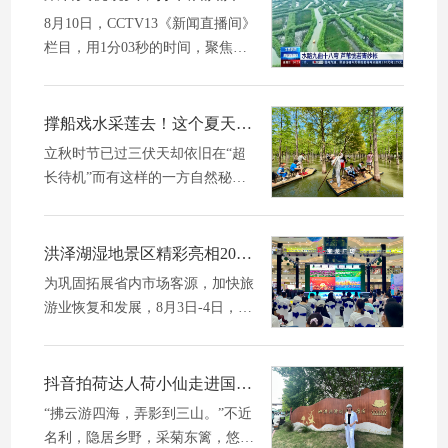
中，呼吸间都...
8月10日，CCTV13《新闻直播间》
栏目，用1分03秒的时间，聚焦江
苏泗洪洪泽湖湿地景区美景，让我
们跟随央视的镜头，再次感受洪泽
湖湿地的魅力。芦苇迷宫（经典王
撑船戏水采莲去！这个夏天全江苏人都在这儿“森呼吸”
牌）河汊纵横...
立秋时节已过三伏天却依旧在“超
长待机”而有这样的一方自然秘境
当下仍是人气满满这里是——泗洪
洪泽湖湿地景区一个在酷暑天也可
以做“深呼吸”的地方夏日里的绝美
洪泽湖湿地景区精彩亮相2022宿迁文化旅游（盐城、镇江）推介会
意境不仅...
为巩固拓展省内市场客源，加快旅
游业恢复和发展，8月3日-4日，泗
洪洪泽湖湿地景区积极参与由宿迁
市文化广电和旅游局主办的2022宿
迁文化旅游推介会，在盐城、镇江
抖音拍荷达人荷小仙走进国家5A景区泗洪洪泽湖湿地
成功进行宣...
“拂云游四海，弄影到三山。”不近
名利，隐居乡野，采菊东篱，悠然