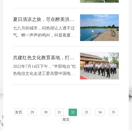
南山。太多人曾幻想着这样的生
活，却鲜少有勇气真正做到。而有
这样的一位画意摄影师，不投稿、
夏日清凉之旅，尽在醉美洪泽湖湿地！
不参加任何...
七八月的城市，闷热得让人透不过
气。蝉一声声的鸣叫，叫嚣着夏日
的炎热。不如来洪泽湖湿地景区开
启一场降温“逃跑计划”科普＋玩水
＋游乐的完美搭配让你的这个夏天
共建红色文化教育基地，打造洪泽湖湿地景区工委岛红色旅游品牌
不再烦躁...
2022年7月14日下午，“半部电台”红
色电信文化走进工委岛暨中国电信
宿迁分公司党性教育基地现场教学
点共建揭牌仪式在泗洪洪泽湖湿地
景区举行，泗洪洪泽湖生态旅游度
假区党工...
首页
29
30
31
32
33
34
35
尾页