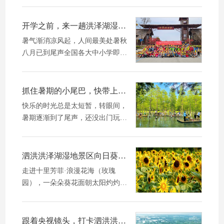
习微风掠过，空气愈发清新宜人，
撩动着杉林偷偷酝酿着独属它的绚
开学之前，来一趟洪泽湖湿地是孩子的必修课
丽，明明暗...
暑气渐消凉风起，人间最美处暑秋
八月已到尾声全国各大中小学即将
陆续开学近几年，在国家鼓励政策
的推动下研学游市场越发火爆让孩
子们在研学中探索世界长见识、增
抓住暑期的小尾巴，快带上孩子到泗洪洪泽湖湿地景区来一场亲子游吧！
才干、强能...
快乐的时光总是太短暂，转眼间，
暑期逐渐到了尾声，还没出门玩耍
的宝贝可要抓紧啦！洪泽湖湿地景
区游人入织，亲子家庭或三五好友
结伴出游，亲近自然，享受假期时
泗洪洪泽湖湿地景区向日葵花海绽放，邂逅初秋的第一份浪漫！
光。游船芦...
走进十里芳菲·浪漫花海（玫瑰
园），一朵朵葵花面朝太阳灼灼绽
放，风一吹，荡漾起一整片耀眼的
金黄，犹如一幅动起来的油画，明
媚了整个初秋！徜徉在盛放的花海
跟着央视镜头，打卡泗洪洪泽湖湿地景区，感受自然美景的魅力