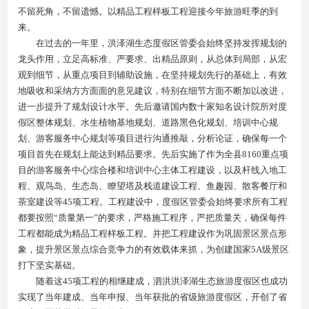
不留死角，不留遗憾。以精品工程样板工程迎接今年旅游旺季的到
来。
在过去的一年里，洪泽湖生态度假区管委会始终坚持发挥规划的
龙头作用，立足高标准、严要求、出精品原则，从总体到局部，从宏
观到细节，从重点项目到辅助设施，在坚持规划先行的基础上，有效
地吸收和采纳方方面面的意见建议，特别在细节方面不断加以改进，
进一步提升了规划设计水平。先后邀请国内数十家知名设计院所对度
假区整体规划、水生植物基地规划、道路黑色化规划、培训中心规
划、游客服务中心规划等项目进行沟通推敲，分析论证，确保每一个
项目首先在规划上能达到精品要求。先后实施了作为全县8160重点项
目的游客服务中心综合楼和培训中心主体工程建设，以及杆线入地工
程、观鸟岛、生态岛、瞭望塔及栈道建设工程、鱼趣园、散客餐厅和
茶室建设等45项工程。工程建设中，度假区管委会始终要求所有工程
都要按照“质量第一”的要求，严格施工程序，严把质量关，确保每件
工程都能成为精品工程样板工程。并把工程建设作为巩固景区景点形
象，提升景区景点综合竞争力的有效载体来抓，为创建国家5A级景区
打下坚实基础。
随着这45项工程的相继建成，泗洪洪泽湖生态旅游度假区也成功
实现了当年建成、当年申报、当年获批的省级旅游度假区，开创了省