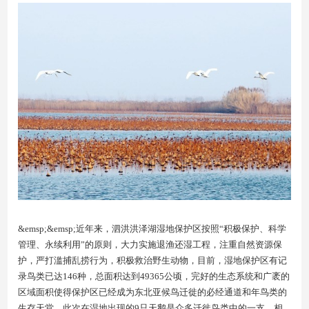
&emsp;&emsp;近年来，泗洪洪泽湖湿地保护区按照“积极保护、科学
管理、永续利用”的原则，大力实施退渔还湿工程，注重自然资源保
护，严打滥捕乱捞行为，积极救治野生动物，目前，湿地保护区有记
录鸟类已达146种，总面积达到49365公顷，完好的生态系统和广袤的
区域面积使得保护区已经成为东北亚候鸟迁徙的必经通道和年鸟类的
生存天堂。此次在湿地出现的9只天鹅是众多迁徙鸟类中的一支，相