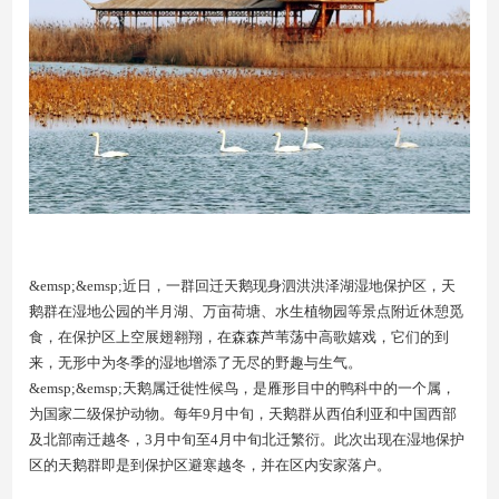
&emsp;&emsp;近日，一群回迁天鹅现身泗洪洪泽湖湿地保护区，天
鹅群在湿地公园的半月湖、万亩荷塘、水生植物园等景点附近休憩觅
食，在保护区上空展翅翱翔，在森森芦苇荡中高歌嬉戏，它们的到
来，无形中为冬季的湿地增添了无尽的野趣与生气。
&emsp;&emsp;天鹅属迁徙性候鸟，是雁形目中的鸭科中的一个属，
为国家二级保护动物。每年9月中旬，天鹅群从西伯利亚和中国西部
及北部南迁越冬，3月中旬至4月中旬北迁繁衍。此次出现在湿地保护
区的天鹅群即是到保护区避寒越冬，并在区内安家落户。