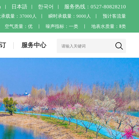
h
日本語
한국어
服务热线：0527-80828210
丨
丨
丨
承载量：37000人
瞬时承载量：9000人
预计客流量
丨
丨
空气质量：
优
噪声指标：一类
地表水质量：Ⅱ类
丨
丨
丨
订
服务中心