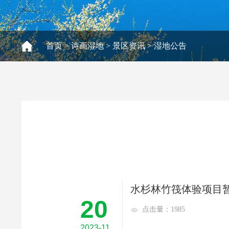
首页
>
诗画湿地
>
景区资讯
>
湿地公告
水杉林竹筏体验项目
20
点击量：1985
2023-11