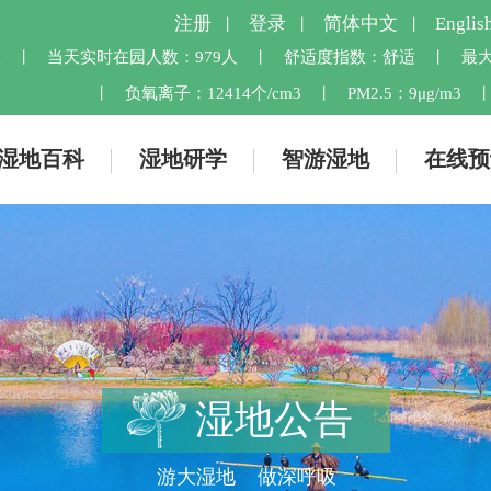
注册
登录
简体中文
Englis
丨
丨
丨
人
当天实时在园人数：
979人
舒适度指数：
舒适
最大
丨
丨
丨
负氧离子：
12414个/cm3
PM2.5：
9μg/m3
丨
丨
湿地百科
湿地研学
智游湿地
在线预
湿地公告
游大湿地 做深呼吸